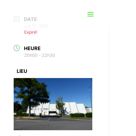
DATE
Juil 15 2025
Expiré!
HEURE
20h00 - 22h30
LIEU