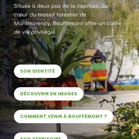
Située à deux pas de la capitale, au
cœur du massif forestier de
Montmorency, Bouffémont offre un cadre
de vie privilégié.
SON IDENTITÉ
DÉCOUVRIR EN IMAGES
COMMENT VENIR À BOUFFÉMONT ?