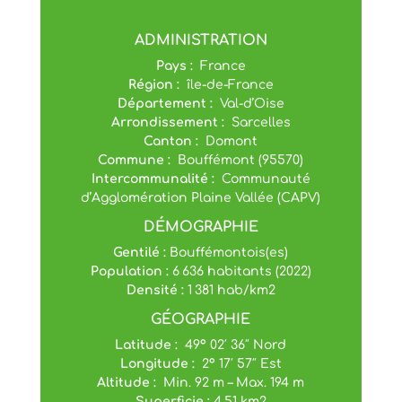
ADMINISTRATION
Pays :
France
Région :
île-de-France
Département :
Val-d’Oise
Arrondissement :
Sarcelles
Canton :
Domont
Commune :
Bouffémont (95570)
Intercommunalité :
Communauté
d’Agglomération Plaine Vallée (CAPV)
DÉMOGRAPHIE
Gentilé :
Bouffémontois(es)
Population :
6 636 habitants (2022)
Densité :
1 381 hab/km2
GÉOGRAPHIE
Latitude :
49° 02′ 36″ Nord
Longitude :
2° 17′ 57″ Est
Altitude :
Min. 92 m – Max. 194 m
Superficie :
4,51 km2