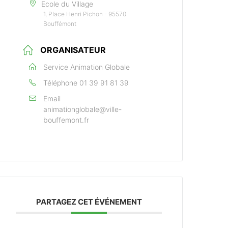
Ecole du Village
1, Place Henri Pichon - 95570
Bouffémont
ORGANISATEUR
Service Animation Globale
Téléphone
01 39 91 81 39
Email
animationglobale@ville-
bouffemont.fr
PARTAGEZ CET ÉVÉNEMENT