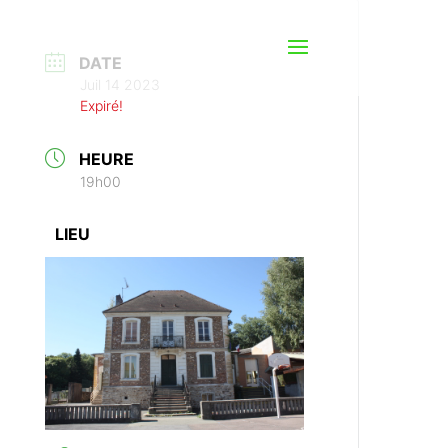
DATE
Juil 14 2023
Expiré!
HEURE
19h00
LIEU